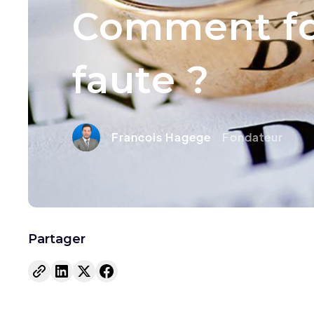
Comment fon
faute ?
Francois Hagege
Fondateur
Partager