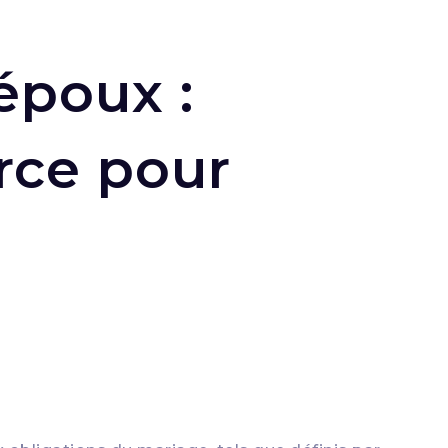
époux :
rce pour