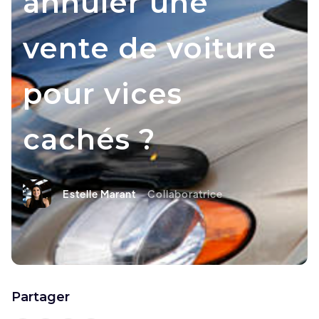
annuler une
vente de voiture
pour vices
cachés ?
Estelle Marant
Collaboratrice
Partager