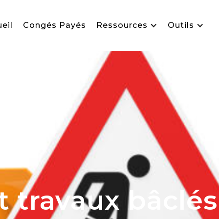
eil
Congés Payés
Ressources
Outils
t travaux bâclé