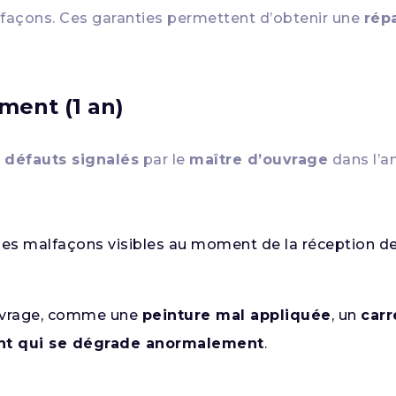
lfaçons. Ces garanties permettent d’obtenir une
rép
ment (1 an)
s défauts signalés
par le
maître d’ouvrage
dans l’a
e les malfaçons visibles au moment de la réception 
ouvrage, comme une
peinture mal appliquée
, un
carr
t qui se dégrade anormalement
.