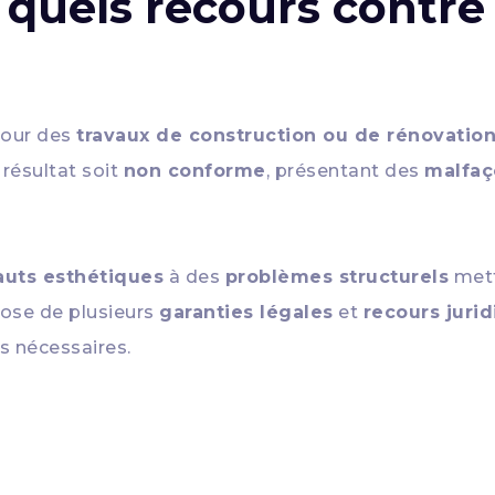
: quels recours contre
our des
travaux de construction ou de rénovatio
e résultat soit
non conforme
, présentant des
malfaç
auts esthétiques
à des
problèmes structurels
mett
ose de plusieurs
garanties légales
et
recours juri
ns nécessaires.