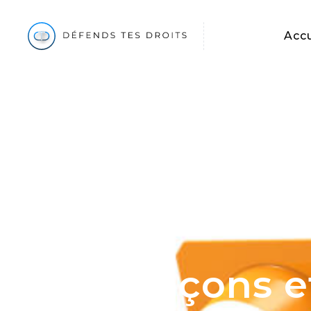
Accu
Civil
Malfaçons e