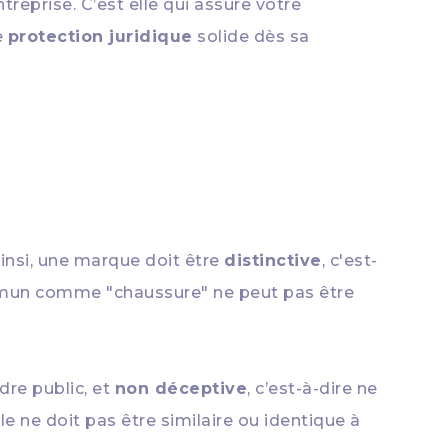
treprise. C’est elle qui assure votre
e
protection juridique
solide dès sa
Ainsi, une marque doit être
distinctive
, c'est-
commun comme "chaussure" ne peut pas être
dre public, et
non déceptive
, c’est-à-dire ne
elle ne doit pas être similaire ou identique à