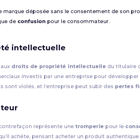
e marque déposée sans le consentement de son propr
sque de
confusion
pour le consommateur.
té intellectuelle
e aux
droits de propriété intellectuelle
du titulaire 
ciaux investis par une entreprise pour développer u
 sont violés, et l’entreprise peut subir des
pertes f
teur
la contrefaçon représente une
tromperie
pour le
cons
u’il achète, pensant acheter un produit authentique a