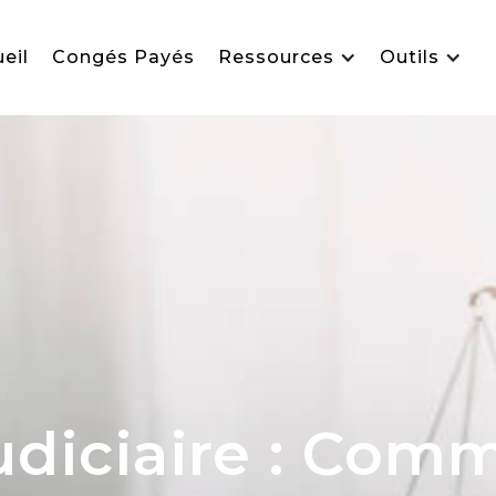
eil
Congés Payés
Ressources
Outils
udiciaire : Com