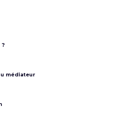
 ?
 du médiateur
n