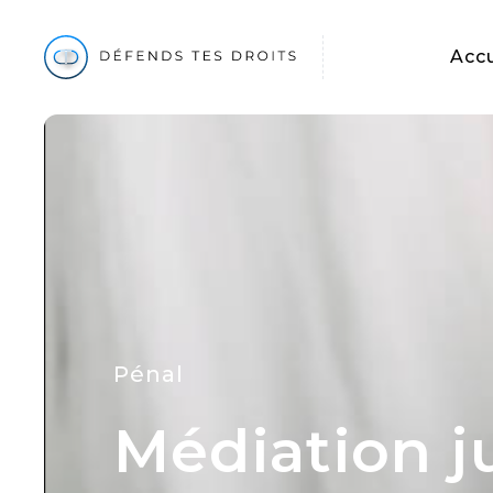
Accu
Pénal
Médiation j