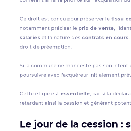
conférant ainsi la priorité sur l’acquisition du
Ce droit est conçu pour préserver le
tissu c
notamment préciser le
prix de vente
, l’ide
salariés
et la nature des
contrats en cours
droit de préemption.
Si la commune ne manifeste pas son intention 
poursuivre avec l’acquéreur initialement pré
Cette étape est
essentielle
, car si la décl
retardant ainsi la cession et générant poten
Le jour de la cession : 