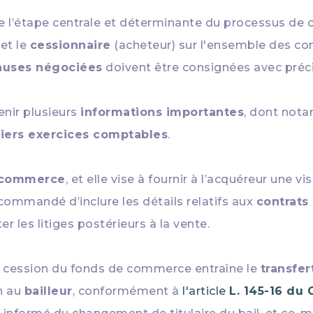
e l’étape centrale et déterminante du processus de
et le
cessionnaire
(acheteur) sur l'ensemble des con
auses négociées
doivent être consignées avec préci
enir plusieurs
informations importantes
, dont not
niers exercices comptables
.
 commerce
, et elle vise à fournir à l’acquéreur une vi
recommandé d’inclure les détails relatifs aux
contrats
r les litiges postérieurs à la vente.
la cession du fonds de commerce entraîne le
transfer
on au
bailleur
, conformément à
l'article
L. 145-16 d