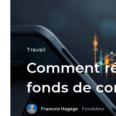
Travail
Comment réu
fonds de c
Francois Hagege
Fondateur