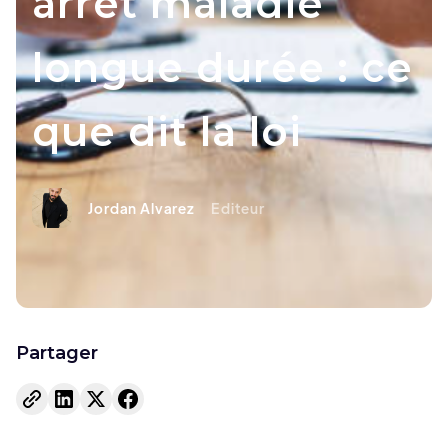
arrêt maladie
longue durée : ce
que dit la loi
Jordan Alvarez
Editeur
Partager