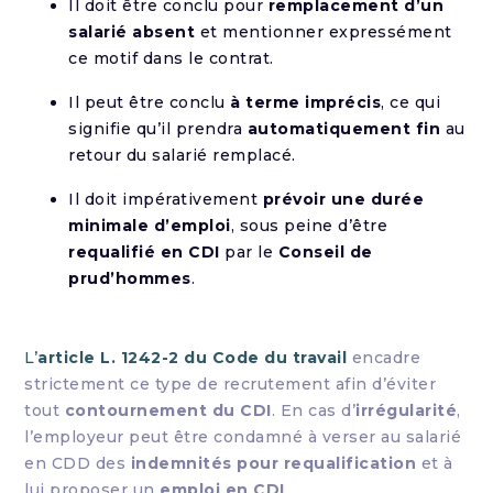
Il doit être conclu pour
remplacement d’un
salarié absent
et mentionner expressément
ce motif dans le contrat.
Il peut être conclu
à terme imprécis
, ce qui
signifie qu’il prendra
automatiquement fin
au
retour du salarié remplacé.
Il doit impérativement
prévoir une durée
minimale d’emploi
, sous peine d’être
requalifié en CDI
par le
Conseil de
prud’hommes
.
L’
article L. 1242-2 du Code du travail
encadre
strictement ce type de recrutement afin d’éviter
tout
contournement du CDI
. En cas d’
irrégularité
,
l’employeur peut être condamné à verser au salarié
en CDD des
indemnités pour requalification
et à
lui proposer un
emploi en CDI
.