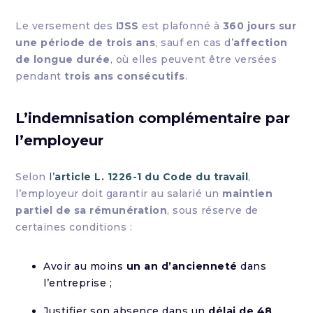
Le versement des
IJSS
est plafonné à
360 jours sur
une période de trois ans
, sauf en cas d’
affection
de longue durée
, où elles peuvent être versées
pendant
trois ans consécutifs
.
L’indemnisation complémentaire par
l’employeur
Selon
l’
article L. 1226-1 du Code du travail
,
l’employeur doit garantir au salarié un
maintien
partiel de sa rémunération
, sous réserve de
certaines conditions :
Avoir au moins
un an d’ancienneté
dans
l’entreprise ;
Justifier son absence dans un
délai de 48