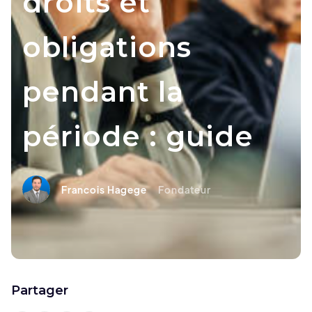
droits et
obligations
pendant la
période : guide
Francois Hagege
Fondateur
Partager