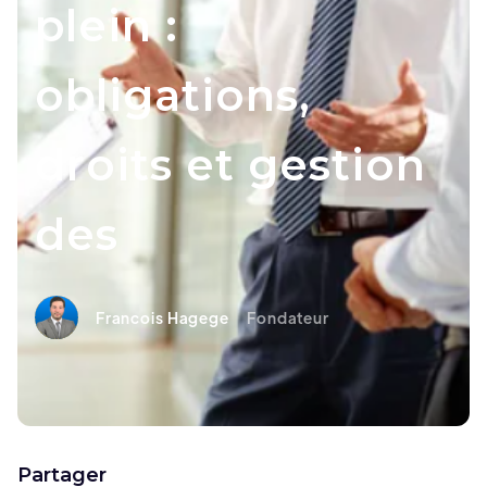
plein :
obligations,
droits et gestion
des
Francois Hagege
Fondateur
Partager