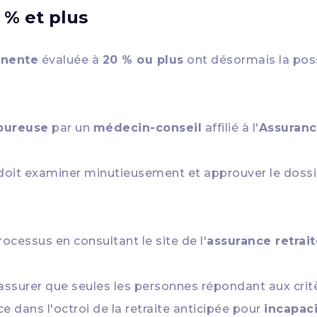
 % et plus
anente
évaluée à
20 % ou plus
ont désormais la poss
goureuse
par un
médecin-conseil
affilié à l'
Assuranc
 il doit examiner minutieusement et approuver le dos
ocessus en consultant le site de l'
assurance retrai
ssurer que seules les personnes répondant aux critè
ice dans l'octroi de la retraite anticipée pour
incapac