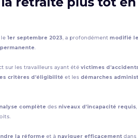
a retraite plus tôt en
 le
1er septembre 2023
, a profondément
modifié le
té permanente
.
 sur les travailleurs ayant été
victimes d’accidents
les critères d’éligibilité
et les
démarches administ
nalyse complète
des
niveaux d’incapacité requis
oits.
ndre la réforme
et à
naviguer efficacement
dans