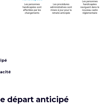
cipé
acité
e départ anticipé