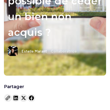
possible de céder
un bien non
acquis ?
Estelle Marant
Collaboratrice
Partager