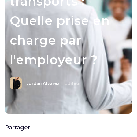
transports :
Quelle prise en
charge par
l'employeur ?
Jordan Alvarez
Editeur
Partager