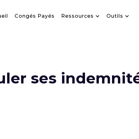
eil
Congés Payés
Ressources
Outils
ler ses indemnit