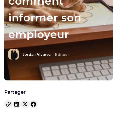
comment
informer son
employeur
Jordan Alvarez
Editeur
Partager